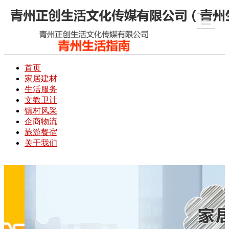
首页
家居建材
生活服务
文教卫计
镇村风采
企商物流
旅游餐宿
关于我们