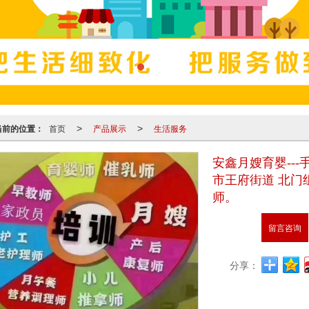
当前的位置：
首页
产品展示
生活服务
>
>
安鑫月嫂育婴---手机
市王府街道 北门
师。
留言咨询
分享：