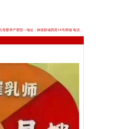
启元母婴孕产塑型---地址：禄禧新城西苑14号商铺 电话：13506471405