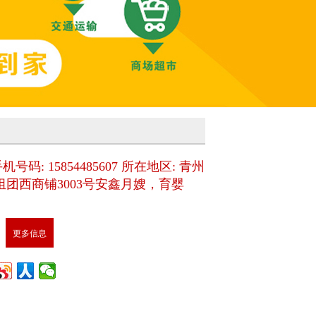
号码: 15854485607 所在地区: 青州
组团西商铺3003号安鑫月嫂，育婴
更多信息