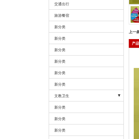
交通出行
旅游餐宿
新分类
上一
新分类
产
新分类
新分类
新分类
新分类
文教卫生
文艺--歌舞--体育健身
新分类
新分类
新分类